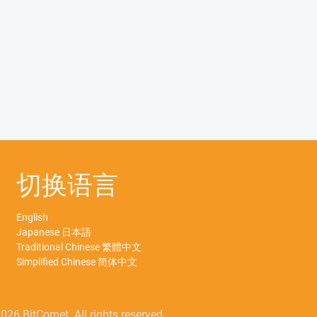
切换语言
English
Japanese 日本語
Traditional Chinese 繁體中文
Simplified Chinese 简体中文
026 BitComet. All rights reserved.