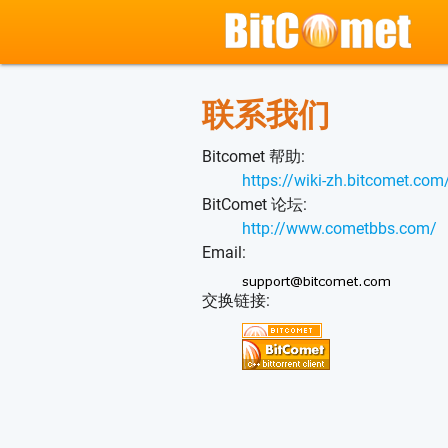
联系我们
Bitcomet 帮助:
https://wiki-zh.bitcomet.com
BitComet 论坛:
http://www.cometbbs.com/
Email:
交换链接: