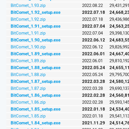
BitComet_1.93.zip
2022.08.22
29,431,29
BitComet_1.92_setup.exe
2022.07.18
24,668,2
BitComet_1.92.zip
2022.07.18
29,436,98
BitComet_1.91_setup.exe
2022.07.04
24,563,2
BitComet_1.91.zip
2022.07.04
29,398,13
BitComet_1.90_setup.exe
2022.06.12
24,683,5
BitComet_1.90.zip
2022.06.12
29,826,99
BitComet_1.89_setup.exe
2022.06.01
24,667,4
BitComet_1.89.zip
2022.06.01
29,810,19
BitComet_1.88_setup.exe
2022.05.24
24,655,1
BitComet_1.88.zip
2022.05.24
29,795,70
BitComet_1.87_setup.exe
2022.03.28
24,580,1
BitComet_1.87.zip
2022.03.28
29,690,13
BitComet_1.86_setup.exe
2022.02.28
24,560,8
BitComet_1.86.zip
2022.02.28
29,593,14
BitComet_1.85_setup.exe
2022.01.18
24,534,4
BitComet_1.85.zip
2022.01.18
29,541,11
BitComet_1.84_setup.exe
2021.11.29
24,514,7