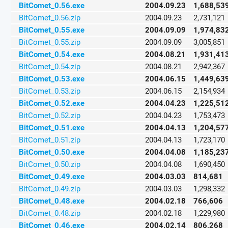
BitComet_0.56.exe
2004.09.23
1,688,53
BitComet_0.56.zip
2004.09.23
2,731,121
BitComet_0.55.exe
2004.09.09
1,974,83
BitComet_0.55.zip
2004.09.09
3,005,851
BitComet_0.54.exe
2004.08.21
1,931,41
BitComet_0.54.zip
2004.08.21
2,942,367
BitComet_0.53.exe
2004.06.15
1,449,63
BitComet_0.53.zip
2004.06.15
2,154,934
BitComet_0.52.exe
2004.04.23
1,225,51
BitComet_0.52.zip
2004.04.23
1,753,473
BitComet_0.51.exe
2004.04.13
1,204,57
BitComet_0.51.zip
2004.04.13
1,723,170
BitComet_0.50.exe
2004.04.08
1,185,23
BitComet_0.50.zip
2004.04.08
1,690,450
BitComet_0.49.exe
2004.03.03
814,681
BitComet_0.49.zip
2004.03.03
1,298,332
BitComet_0.48.exe
2004.02.18
766,606
BitComet_0.48.zip
2004.02.18
1,229,980
BitComet_0.46.exe
2004.02.14
806,268