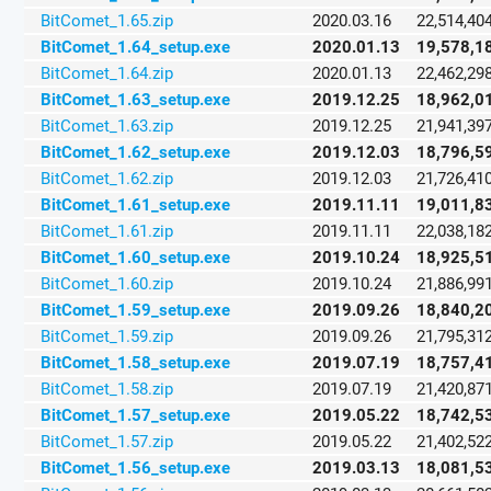
BitComet_1.65.zip
2020.03.16
22,514,40
BitComet_1.64_setup.exe
2020.01.13
19,578,1
BitComet_1.64.zip
2020.01.13
22,462,29
BitComet_1.63_setup.exe
2019.12.25
18,962,0
BitComet_1.63.zip
2019.12.25
21,941,39
BitComet_1.62_setup.exe
2019.12.03
18,796,5
BitComet_1.62.zip
2019.12.03
21,726,41
BitComet_1.61_setup.exe
2019.11.11
19,011,8
BitComet_1.61.zip
2019.11.11
22,038,18
BitComet_1.60_setup.exe
2019.10.24
18,925,5
BitComet_1.60.zip
2019.10.24
21,886,99
BitComet_1.59_setup.exe
2019.09.26
18,840,2
BitComet_1.59.zip
2019.09.26
21,795,31
BitComet_1.58_setup.exe
2019.07.19
18,757,4
BitComet_1.58.zip
2019.07.19
21,420,87
BitComet_1.57_setup.exe
2019.05.22
18,742,5
BitComet_1.57.zip
2019.05.22
21,402,52
BitComet_1.56_setup.exe
2019.03.13
18,081,5