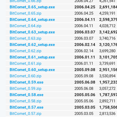
BitComet_0.66.zip
2006.04.27
4,261,541
BitComet_0.65_setup.exe
2006.04.25
2,691,18
BitComet_0.65.zip
2006.04.25
4,259,191
BitComet_0.64_setup.exe
2006.04.11
2,598,37
BitComet_0.64.zip
2006.04.11
4,028,712
BitComet_0.63_setup.exe
2006.03.07
3,142,69
BitComet_0.63.zip
2006.03.07
3,740,716
BitComet_0.62_setup.exe
2006.02.14
3,120,17
BitComet_0.62.zip
2006.02.14
3,699,280
BitComet_0.61_setup.exe
2006.01.11
3,101,70
BitComet_0.61.zip
2006.01.11
3,739,691
BitComet_0.60_setup.exe
2005.09.08
2,951,15
BitComet_0.60.zip
2005.09.08
3,530,894
BitComet_0.59.exe
2005.06.08
1,957,23
BitComet_0.59.zip
2005.06.08
3,057,272
BitComet_0.58.exe
2005.05.06
1,787,59
BitComet_0.58.zip
2005.05.06
2,892,711
BitComet_0.57.exe
2005.03.05
1,758,50
BitComet_0.57.zip
2005.03.05
2,813,536