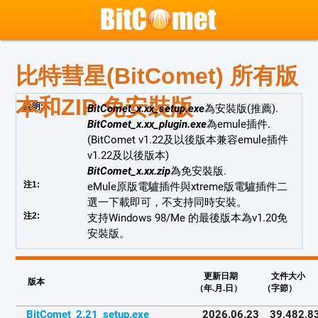
比特彗星(BitComet) 所有版
本和ZIP 免安裝版
說明:
BitComet_x.xx_setup.exe
為安裝版(推薦).
BitComet_x.xx_plugin.exe
為emule插件.
(BitComet v1.22及以後版本兼容emule插件
v1.22及以後版本)
BitComet_x.xx.zip
為免安裝版.
注1:
eMule原版電驢插件與xtreme版電驢插件二
選一下載即可，不支持同時安裝。
注2:
支持Windows 98/Me 的最後版本為v1.20免
安裝版。
更新日期
文件大小
版本
（年.月.日）
（字節）
BitComet_2.21_setup.exe
2026.06.23
39,482,8