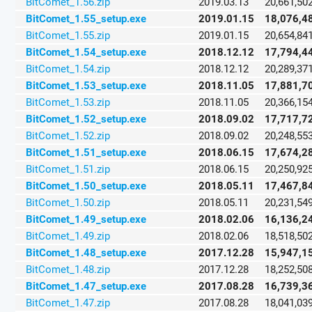
BitComet_1.56.zip
2019.03.13
20,661,50
BitComet_1.55_setup.exe
2019.01.15
18,076,4
BitComet_1.55.zip
2019.01.15
20,654,84
BitComet_1.54_setup.exe
2018.12.12
17,794,4
BitComet_1.54.zip
2018.12.12
20,289,37
BitComet_1.53_setup.exe
2018.11.05
17,881,7
BitComet_1.53.zip
2018.11.05
20,366,15
BitComet_1.52_setup.exe
2018.09.02
17,717,7
BitComet_1.52.zip
2018.09.02
20,248,55
BitComet_1.51_setup.exe
2018.06.15
17,674,2
BitComet_1.51.zip
2018.06.15
20,250,92
BitComet_1.50_setup.exe
2018.05.11
17,467,8
BitComet_1.50.zip
2018.05.11
20,231,54
BitComet_1.49_setup.exe
2018.02.06
16,136,2
BitComet_1.49.zip
2018.02.06
18,518,50
BitComet_1.48_setup.exe
2017.12.28
15,947,1
BitComet_1.48.zip
2017.12.28
18,252,50
BitComet_1.47_setup.exe
2017.08.28
16,739,3
BitComet_1.47.zip
2017.08.28
18,041,03