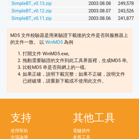
SimpleBT_v0.13.zip
2003.08.08
249,578
SimpleBT_v0.12.zip
2003.08.07
243,526
SimpleBT_v0.11.zip
2003.08.06
241,877
MD5 文件校驗器是用來驗證下載後的文件是否與服務器上
的文件一致。 以
WinMD5
為例
打開文件 WinMD5.exe,
拖動需要驗證的文件到此工具界面裡，生成MD5 串,
比較MD5 串是否與網上的一樣,
如果正確，說明下載完整；如果不正確，說明文件
已經破壞，請重新下載或不使用此文件。
支持
其他工具
使用幫助
電驢插件
交流論壇
老舊工具