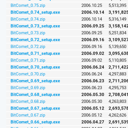
BitComet_0.75.zip
2006.10.25
5,513,395
BitComet_0.74_setup.exe
2006.10.14
3,191,82
BitComet_0.74.zip
2006.10.14
5,316,149
BitComet_0.73_setup.exe
2006.09.25
3,158,14
BitComet_0.73.zip
2006.09.25
5,251,834
BitComet_0.72_setup.exe
2006.09.16
3,109,52
BitComet_0.72.zip
2006.09.16
5,139,650
BitComet_0.71_setup.exe
2006.09.02
3,095,63
BitComet_0.71.zip
2006.09.02
5,110,805
BitComet_0.70_setup.exe
2006.06.24
2,711,42
BitComet_0.70.zip
2006.06.24
4,297,883
BitComet_0.69_setup.exe
2006.06.23
2,711,20
BitComet_0.69.zip
2006.06.23
4,295,753
BitComet_0.68_setup.exe
2006.05.30
2,708,04
BitComet_0.68.zip
2006.05.30
4,263,803
BitComet_0.67_setup.exe
2006.05.12
2,693,57
BitComet_0.67.zip
2006.05.12
4,262,626
BitComet_0.66_setup.exe
2006.04.27
2,691,53